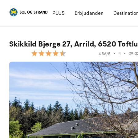
PLUS
Erbjudanden
Destinatio
Skikkild Bjerge 27, Arrild, 6520 Toftl
•
4
•
29-3
4.56/5