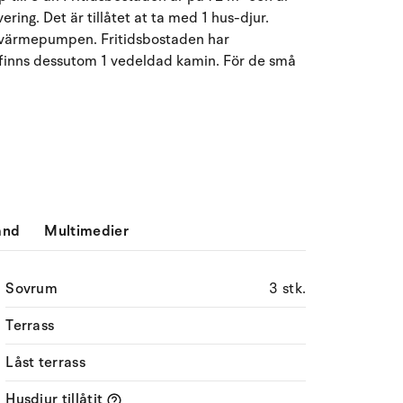
ing. Det är tillåtet at ta med 1 hus-djur.
Må
Ti
On
To
Fr
Lö
Sö
ft värmepumpen. Fritidsbostaden har
27
28
29
30
31
1
2
31
t finns dessutom 1 vedeldad kamin. För de små
3
4
5
7
8
9
32
6
10
11
12
13
14
15
16
33
17
18
19
20
21
22
23
34
ånd
Multimedier
24
25
26
27
28
29
30
35
31
1
2
3
4
5
6
36
Sovrum
3 stk.
Terrass
Låst terrass
Husdjur tillåtit