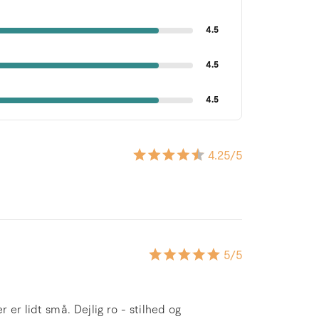
4.5
4.5
4.5
4.25
/5
5
/5
 er lidt små. Dejlig ro - stilhed og