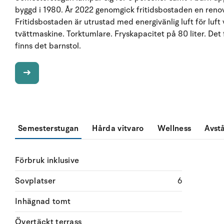
byggd i 1980. År 2022 genomgick fritidsbostaden en renover
Fritidsbostaden är utrustad med energivänlig luft för lu
tvättmaskine. Torktumlare. Fryskapacitet på 80 liter. De
finns det barnstol.
Semesterstugan
Hårda vitvaro
Wellness
Avst
Förbruk inklusive
Sovplatser
6
Inhägnad tomt
Övertäckt terrass