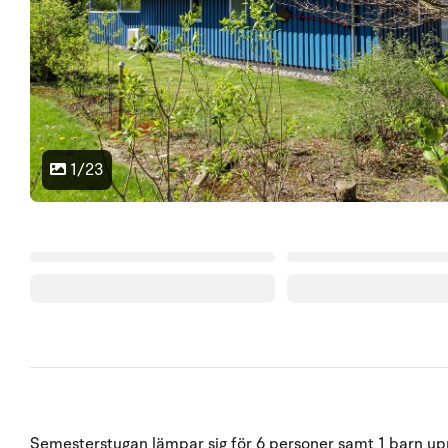
1/23
Semesterstugan lämpar sig för 6 personer samt 1 barn upp 