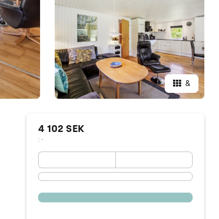
&
4 102 SEK
: -
September 2026