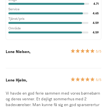
4.71
Service
4.65
Tjänst/pris
4.59
Område
4.59
Lone Nielsen,
5
/5
Lene Hjelm,
5
/5
Vi havde en god ferie sammen med vores børnebørn
og deres venner. Et dejligt sommerhus med 2
badeværelser. Man kunne få sig en god sparserertur