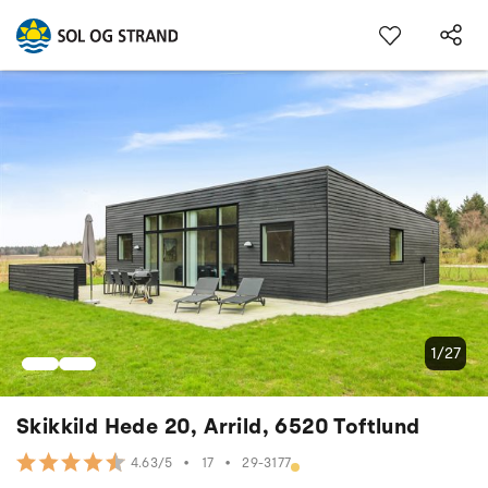
1/27
Skikkild Hede 20, Arrild, 6520 Toftlund
•
17
•
29-3177
4.63/5