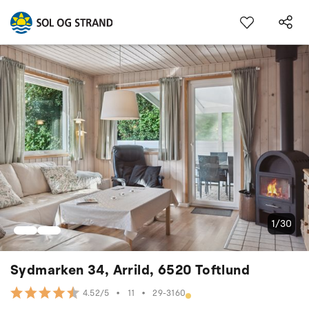
1/30
Sydmarken 34, Arrild, 6520 Toftlund
•
11
•
29-3160
4.52/5