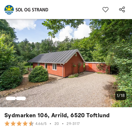
1/18
Sydmarken 106, Arrild, 6520 Toftlund
•
20
•
29-3117
4.66/5