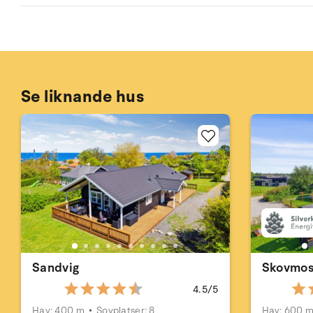
Se liknande hus
Sandvig
Skovmo
4.5/5
Hav: 400 m
Sovplatser: 8
Hav: 600 