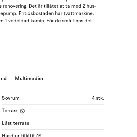
renovering. Det är tillåtet at ta med 2 hus-
Må
Ti
On
To
Fr
Lö
Sö
rmepump. Fritidsbostaden har tvättmaskine.
27
28
29
30
31
1
2
31
tom 1 vedeldad kamin. För de små finns det
3
4
5
6
7
8
32
9
10
11
12
13
14
15
16
33
17
18
19
20
21
22
23
34
ånd
Multimedier
24
25
26
27
28
29
30
35
31
1
2
3
4
5
6
36
Sovrum
4 stk.
Terrass
Låst terrass
Husdjur tillåtit