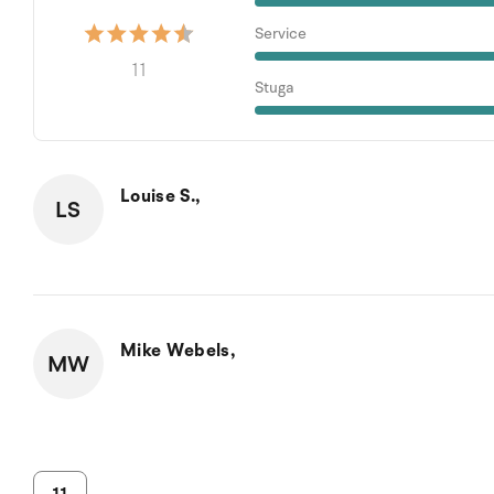
Service
11
Stuga
Louise S.,
LS
Mike Webels,
MW