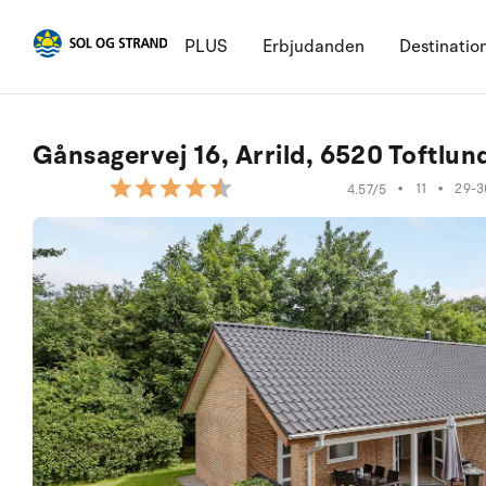
PLUS
Erbjudanden
Destinatio
Gånsagervej 16, Arrild, 6520 Toftlun
•
11
•
29-3
4.57/5