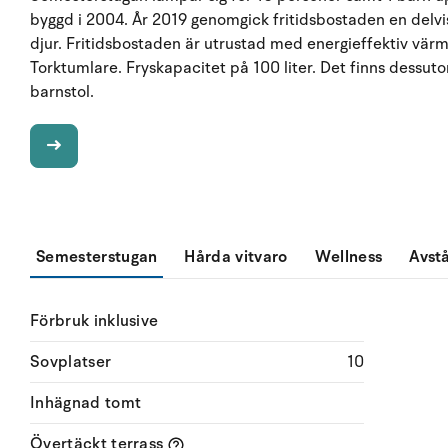
byggd i 2004. År 2019 genomgick fritidsbostaden en delvis 
djur. Fritidsbostaden är utrustad med energieffektiv vä
Torktumlare. Fryskapacitet på 100 liter. Det finns dessu
barnstol.
Semesterstugan
Hårda vitvaro
Wellness
Avst
Förbruk inklusive
Sovplatser
10
Inhägnad tomt
Övertäckt terrass