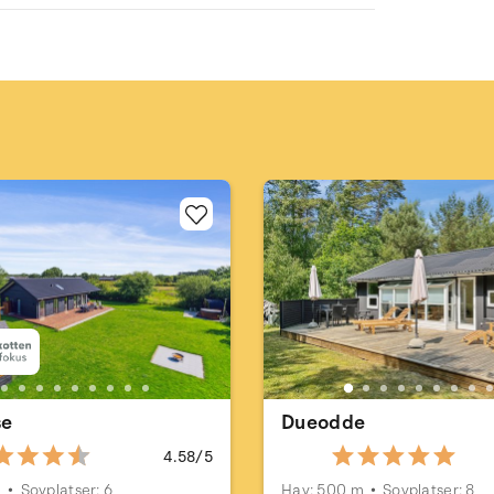
se
Dueodde
4.58/5
m
Sovplatser: 6
Hav: 500 m
Sovplatser: 8