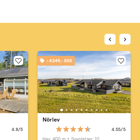
chevron_left
chevron_right
: 4249,- SEK
Nörlev
4.8/5
4.55/5
Hav: 400 m
Sovplatser: 10