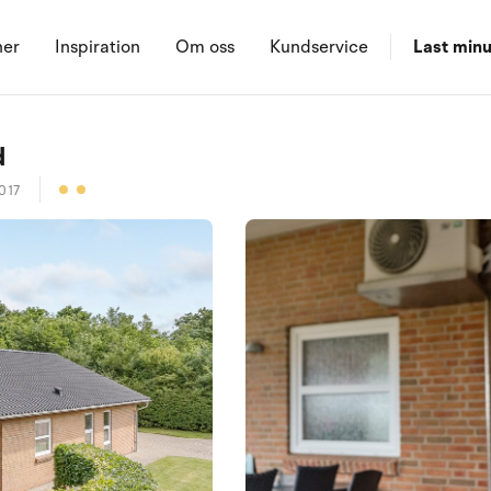
ner
Inspiration
Om oss
Kundservice
Last minu
d
017