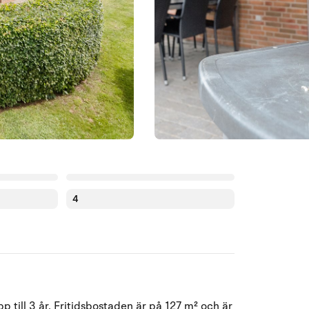
4
Augusti 2026
 till 3 år. Fritidsbostaden är på 127 m² och är