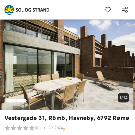
1/14
Vestergade 31, Römö, Havneby, 6792 Rømø
(0 )
•
29-2874