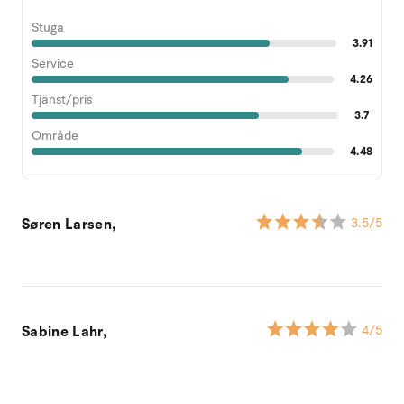
Stuga
3.91
Service
4.26
Tjänst/pris
3.7
Område
4.48
Søren Larsen,
3.5
/5
Sabine Lahr,
4
/5