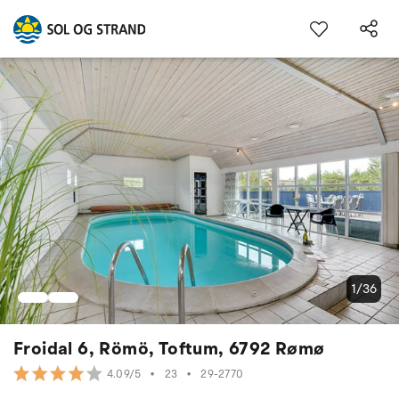
1/36
Froidal 6, Römö, Toftum, 6792 Rømø
•
23
•
29-2770
4.09/5