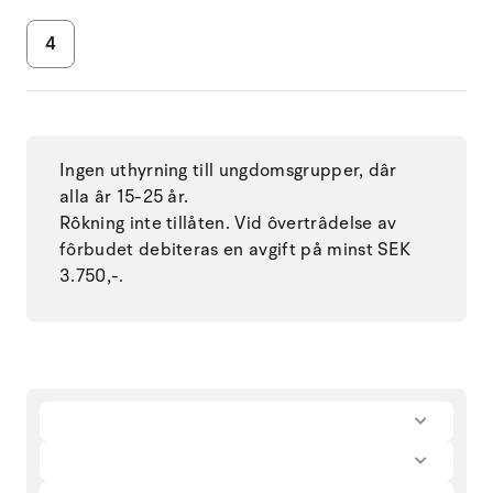
4
Ingen uthyrning till ungdomsgrupper, dâr
alla âr 15-25 år.
Rôkning inte tillåten. Vid ôvertrâdelse av
fôrbudet debiteras en avgift på minst SEK
3.750,-.