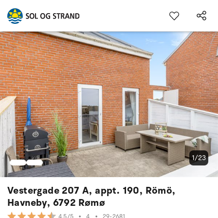
1/23
Vestergade 207 A, appt. 190, Römö,
Havneby, 6792 Rømø
•
4
•
29-2681
4.5/5