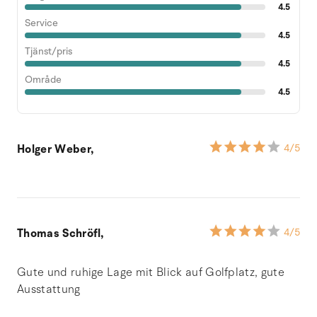
4.5
Service
4.5
Tjänst/pris
4.5
Område
4.5
Holger Weber,
4
/5
Thomas Schröfl,
4
/5
Gute und ruhige Lage mit Blick auf Golfplatz, gute
Ausstattung