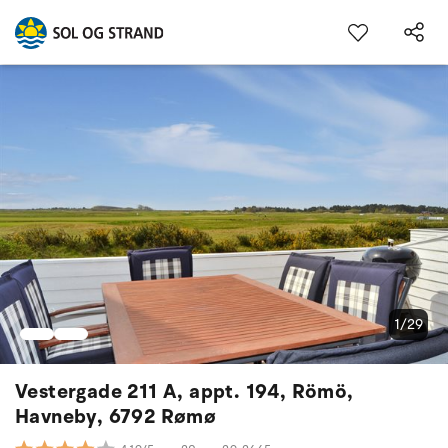
1/29
Vestergade 211 A, appt. 194, Römö,
Havneby, 6792 Rømø