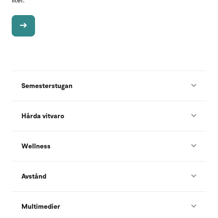
liter.
Semesterstugan
Hårda vitvaro
Wellness
Avstånd
Multimedier