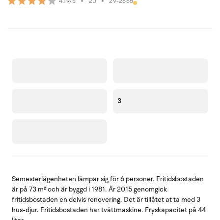
•
20
•
29-2665
4.19/5
3
Semesterlägenheten lämpar sig för 6 personer. Fritidsbostaden
är på 73 m² och är byggd i 1981. År 2015 genomgick
fritidsbostaden en delvis renovering. Det är tillåtet at ta med 3
hus-djur. Fritidsbostaden har tvättmaskine. Fryskapacitet på 44