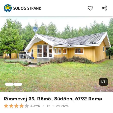
1/11
Rimmevej 39, Römö, Südöen, 6792 Rømø
•
19
•
29-2595
4.09/5