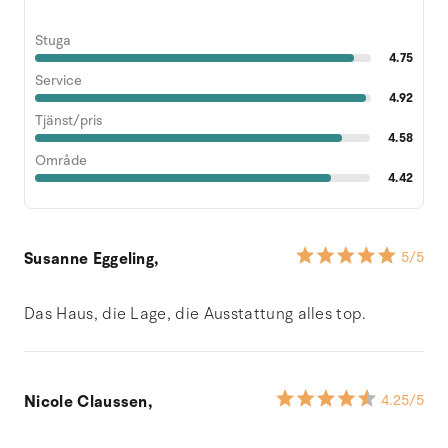
Stuga
4.75
Service
4.92
Tjänst/pris
4.58
Område
4.42
Susanne Eggeling,
5
/5
Das Haus, die Lage, die Ausstattung alles top.
Nicole Claussen,
4.25
/5