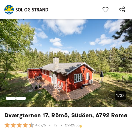
1/32
Dværgternen 17, Römö, Südöen, 6792 Rømø
•
12
•
29-2555
4.67/5