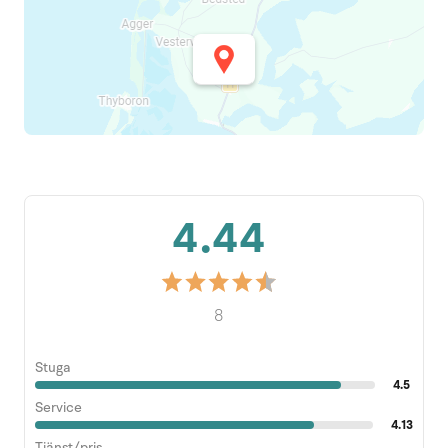
4.44
8
Stuga
4.5
Service
4.13
Tjänst/pris