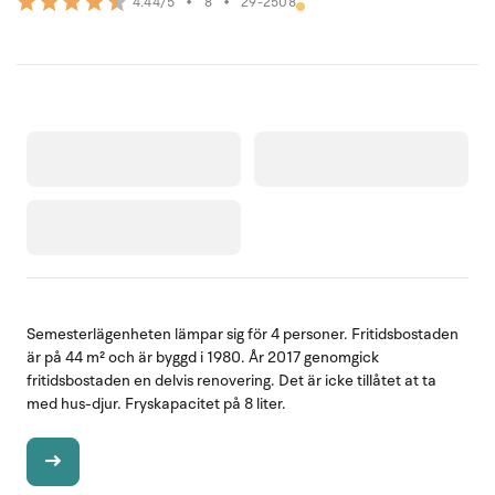
•
8
•
29-2508
4.44/5
Semesterlägenheten lämpar sig för 4 personer. Fritidsbostaden
är på 44 m² och är byggd i 1980. År 2017 genomgick
fritidsbostaden en delvis renovering. Det är icke tillåtet at ta
med hus-djur. Fryskapacitet på 8 liter.