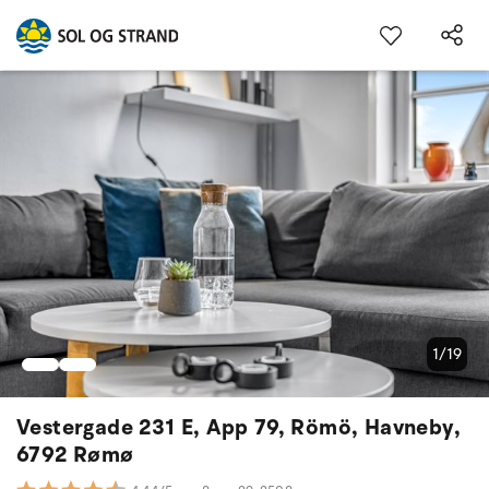
1/19
Vestergade 231 E, App 79, Römö, Havneby,
6792 Rømø