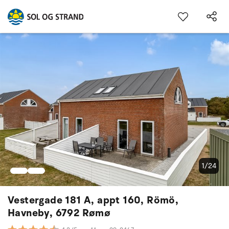
1/24
Vestergade 181 A, appt 160, Römö,
Havneby, 6792 Rømø