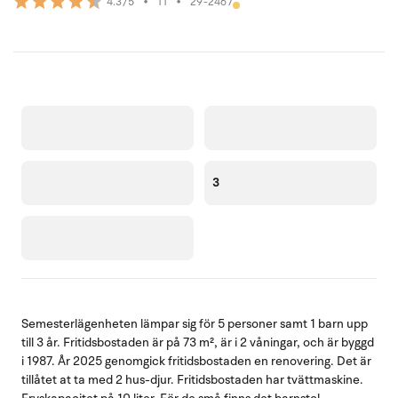
•
11
•
29-2467
4.3/5
3
Semesterlägenheten lämpar sig för 5 personer samt 1 barn upp
till 3 år. Fritidsbostaden är på 73 m², är i 2 våningar, och är byggd
i 1987. År 2025 genomgick fritidsbostaden en renovering. Det är
tillåtet at ta med 2 hus-djur. Fritidsbostaden har tvättmaskine.