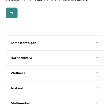
Fryskapacitet på 10 liter. För de små finns det barnstol.
Semesterstugan
Hårda vitvaro
Wellness
Avstånd
Multimedier