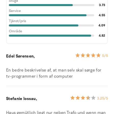
Stuga
3.73
Service
4.55
Tjänst/pris
4.09
Område
4.82
Edel Sørensen,
5
/5
En bedre beskrivelse af, at man selv skal sørge for
tv-programmer i form af computer
Stefanie lossau,
3.25
/5
Haus gemütlich liegt nur neben Trafo und wenn man