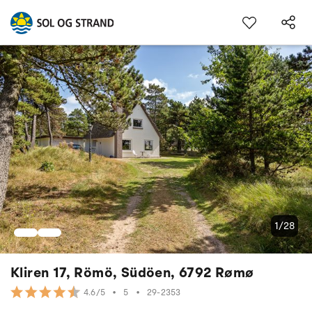
1/28
Kliren 17, Römö, Südöen, 6792 Rømø
•
5
•
29-2353
4.6/5