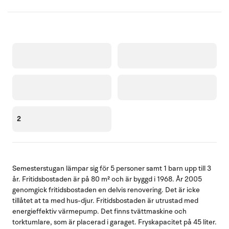
2
Semesterstugan lämpar sig för 5 personer samt 1 barn upp till 3
år. Fritidsbostaden är på 80 m² och är byggd i 1968. År 2005
genomgick fritidsbostaden en delvis renovering. Det är icke
tillåtet at ta med hus-djur. Fritidsbostaden är utrustad med
energieffektiv värmepump. Det finns tvättmaskine och
torktumlare, som är placerad i garaget. Fryskapacitet på 45 liter.