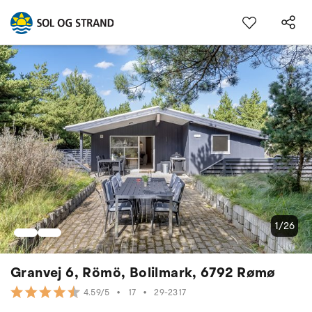
1/26
Granvej 6, Römö, Bolilmark, 6792 Rømø
•
17
•
29-2317
4.59/5