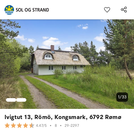
1/33
Ivigtut 13, Römö, Kongsmark, 6792 Rømø
•
8
•
29-2297
4.47/5