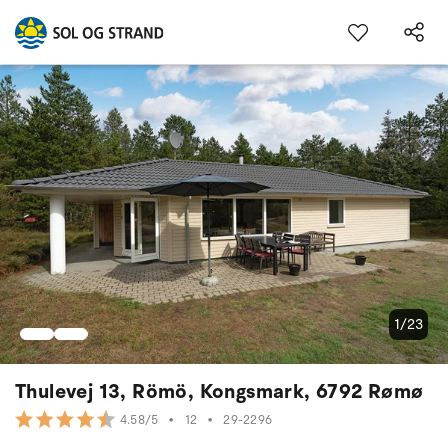
1/23
Thulevej 13, Römö, Kongsmark, 6792 Rømø
•
12
•
29-2296
4.58/5