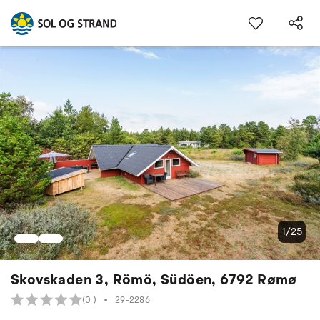
1/25
Skovskaden 3, Römö, Südöen, 6792 Rømø
(0 )
•
29-2286