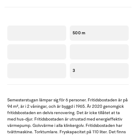
500 m
3
Semesterstugan lämpar sig för 6 personer. Fritidsbostaden är på
94 m², är i 2 våningar, och är byggd i 1965. År 2020 genomgick
fritidsbostaden en delvis renovering. Det är icke tillåtet at ta
med hus-djur. Fritidsbostaden är utrustad med energieffektiv
värmepump. Golvvärme i alla klinkergolv. Fritidsbostaden har
tvättmaskine. Torktumlare. Fryskapacitet på 110 liter. Det finns