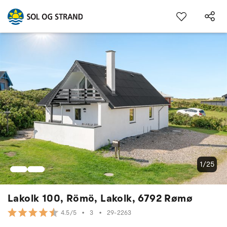
1/25
Lakolk 100, Römö, Lakolk, 6792 Rømø
•
3
•
29-2263
4.5/5