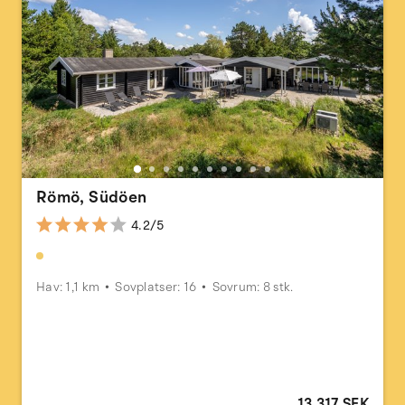
Römö, Südöen
4.2/5
Hav: 1,1 km
Sovplatser: 16
Sovrum: 8 stk.
13 317 SEK