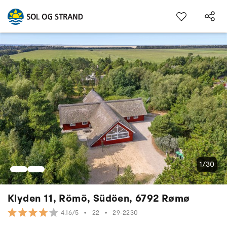
1/30
Klyden 11, Römö, Südöen, 6792 Rømø
•
22
•
29-2230
4.16/5