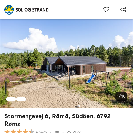
1/40
Stormengevej 6, Römö, Südöen, 6792
Rømø
•
38
•
29-2192
4.66/5