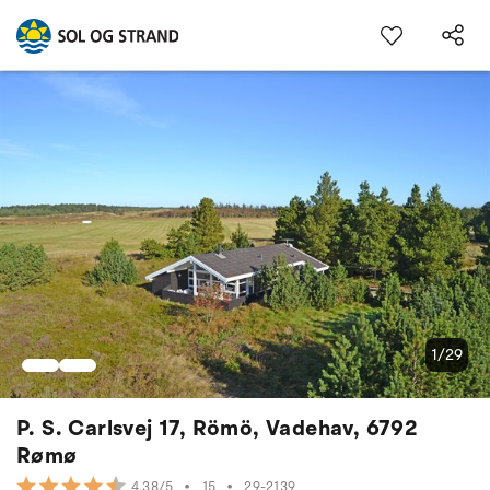
1/29
P. S. Carlsvej 17, Römö, Vadehav, 6792
Rømø
•
15
•
29-2139
4.38/5