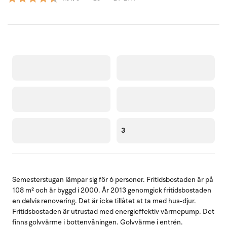
3
Semesterstugan lämpar sig för 6 personer. Fritidsbostaden är på
108 m² och är byggd i 2000. År 2013 genomgick fritidsbostaden
en delvis renovering. Det är icke tillåtet at ta med hus-djur.
Fritidsbostaden är utrustad med energieffektiv värmepump. Det
finns golvvärme i bottenvåningen. Golvvärme i entrén.