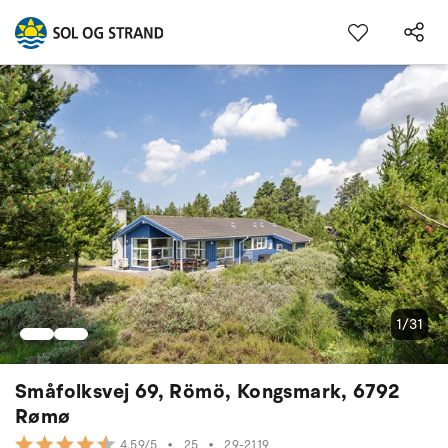
1/31
Småfolksvej 69, Römö, Kongsmark, 6792
Rømø
•
25
•
29-2119
4.59/5