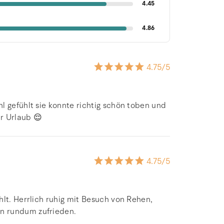
4.45
4.86
4.75
/5
l gefühlt sie konnte richtig schön toben und
r Urlaub 😌
4.75
/5
hlt. Herrlich ruhig mit Besuch von Rehen,
n rundum zufrieden.