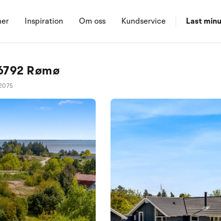
ner
Inspiration
Om oss
Kundservice
Last minu
 6792 Rømø
2075