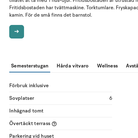
tillåtet at ta med 1 hus-djur. Fritidsbostaden är utrusta
Fritidsbostaden har tvättmaskine. Torktumlare. Fryskapac
kamin. För de små finns det barnstol.
Semesterstugan
Hårda vitvaro
Wellness
Avst
Förbruk inklusive
Sovplatser
6
Inhägnad tomt
Övertäckt terrass
Parkering vid huset