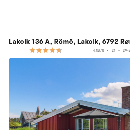
Lakolk 136 A, Römö, Lakolk, 6792 R
•
21
•
29-
4.58/5