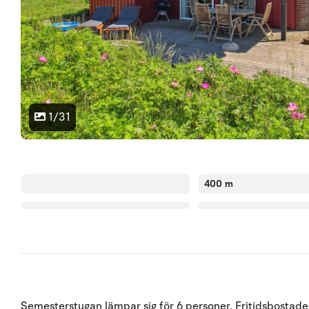
1/31
400 m
Semesterstugan lämpar sig för 6 personer. Fritidsbostaden