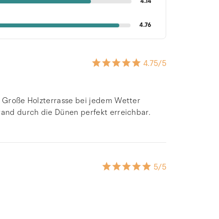
4.14
4.76
4.75
/5
n. Große Holzterrasse bei jedem Wetter
rand durch die Dünen perfekt erreichbar.
5
/5