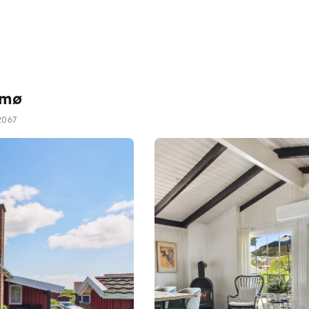
ømø
2067