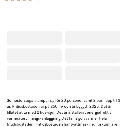
Semesterstugan lämpar sig för 20 personer samt 2 barn upp till 3
år. Fritidsbostaden är på 250 m² och är byggd i 2025. Det är
tillåtet at ta med 2 hus-djur. Det är installerat energieffektiv
värmeåtervinnings-anläggning.Det finns golvvärme i hela
fritidsbostaden. Fritidsbostaden har tvättmaskine. Torktumlare.