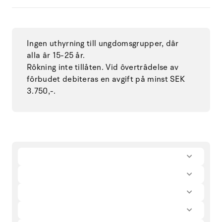
Ingen uthyrning till ungdomsgrupper, dâr
alla âr 15-25 år.
Rôkning inte tillåten. Vid ôvertrâdelse av
fôrbudet debiteras en avgift på minst SEK
3.750,-.