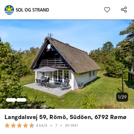
1/29
Langdalsvej 59, Römö, Südöen, 6792 Rømø
•
7
•
29-1941
4.54/5