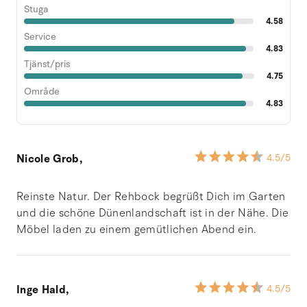
Stuga
4.58
Service
4.83
Tjänst/pris
4.75
Område
4.83
Nicole Grob,
4.5
/5
Reinste Natur. Der Rehbock begrüßt Dich im Garten
und die schöne Dünenlandschaft ist in der Nähe. Die
Möbel laden zu einem gemütlichen Abend ein.
Inge Hald,
4.5
/5