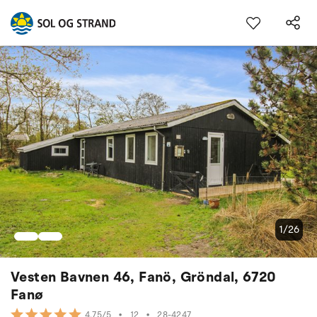
1/26
Vesten Bavnen 46, Fanö, Gröndal, 6720
Fanø
•
12
•
28-4247
4.75/5