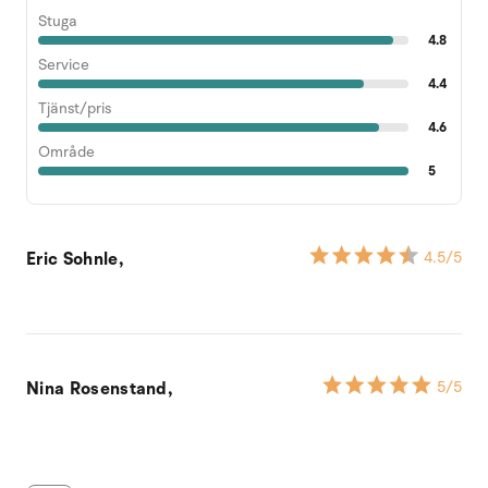
Stuga
4.8
Service
4.4
Tjänst/pris
4.6
Område
5
Eric Sohnle,
4.5
/5
Nina Rosenstand,
5
/5