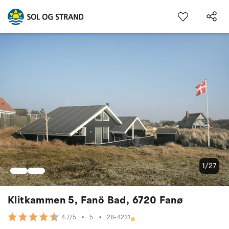
1/27
Klitkammen 5, Fanö Bad, 6720 Fanø
•
5
•
28-4231
4.7/5