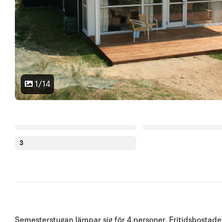
1/14
3
Semesterstugan lämpar sig för 4 personer. Fritidsbostaden