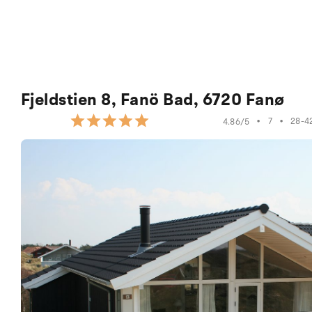
Fjeldstien 8, Fanö Bad, 6720 Fanø
•
7
•
28-4
4.86/5