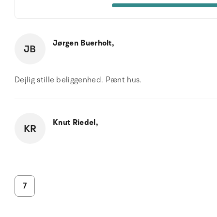
Jørgen Buerholt,
JB
Dejlig stille beliggenhed. Pænt hus.
Knut Riedel,
KR
7