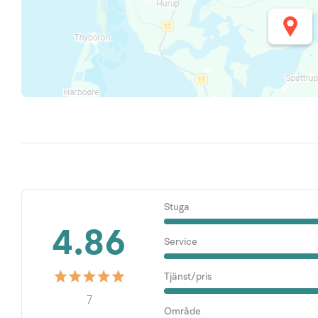
Stuga
4.86
Service
Tjänst/pris
7
Område