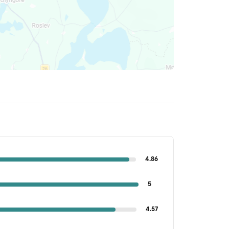
4.86
5
4.57