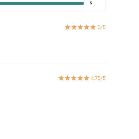
5
5
/5
4.75
/5