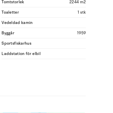
Tomtstorlek
2244 m2
Toaletter
1 stk
Vedeldad kamin
Byggår
1959
Sportsfiskarhus
Laddstation för elbil