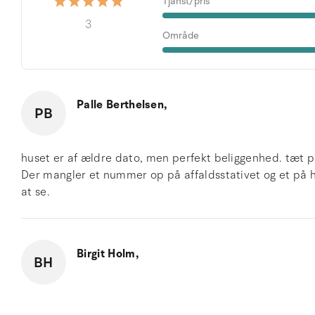
Tjänst/pris
3
Område
Palle Berthelsen,
PB
huset er af ældre dato, men perfekt beliggenhed. tæt på 
Der mangler et nummer op på affaldsstativet og et på 
at se.
Birgit Holm,
BH