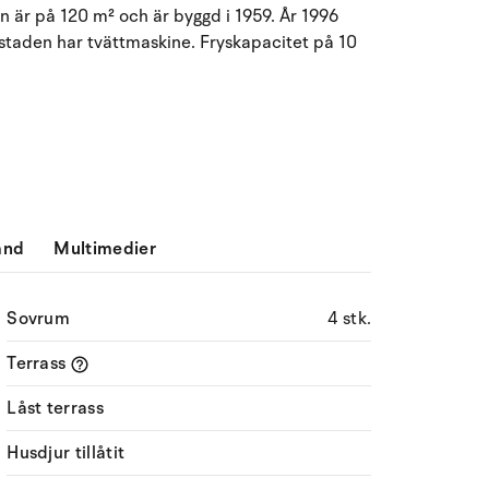
n är på 120 m² och är byggd i 1959. År 1996
Må
Ti
On
To
Fr
Lö
Sö
ostaden har tvättmaskine. Fryskapacitet på 10
27
28
29
30
31
1
2
31
3
4
5
6
8
9
32
7
10
11
12
13
14
15
16
33
17
18
19
20
21
22
23
34
ånd
Multimedier
24
25
26
27
28
29
30
35
Sovrum
4 stk.
31
1
2
3
4
5
6
36
Terrass
Låst terrass
Husdjur tillåtit