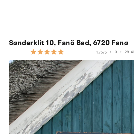
Sønderklit 10, Fanö Bad, 6720 Fanø
•
3
•
28-4
4.75/5