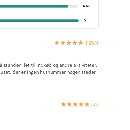
4.67
5
4.25
/5
standen, let til indkøb og andre aktiviteter.
huset, der er ingen husnummer nogen steder
5
/5