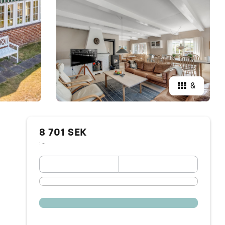
&
8 701 SEK
: -
September 2026