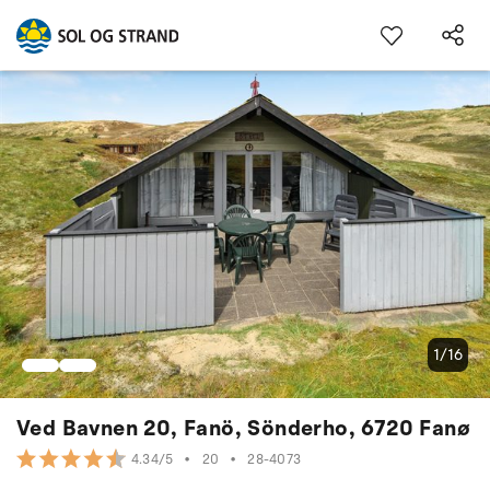
1/16
Ved Bavnen 20, Fanö, Sönderho, 6720 Fanø
•
20
•
28-4073
4.34/5