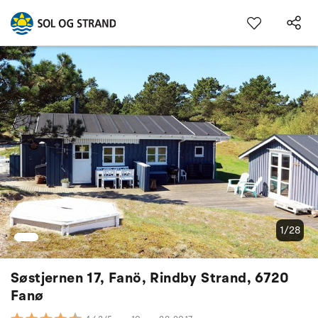
1/28
Søstjernen 17, Fanö, Rindby Strand, 6720
Fanø