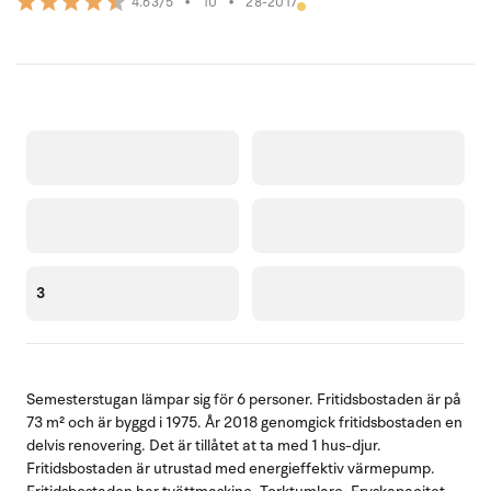
•
10
•
28-2017
4.63/5
3
Semesterstugan lämpar sig för 6 personer. Fritidsbostaden är på
73 m² och är byggd i 1975. År 2018 genomgick fritidsbostaden en
delvis renovering. Det är tillåtet at ta med 1 hus-djur.
Fritidsbostaden är utrustad med energieffektiv värmepump.