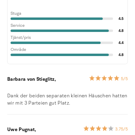
Stuga
4.5
Service
4.8
Tjänst/pris
4.4
Område
4.8
Barbara von Stieglitz,
5
/5
Dank der beiden separaten kleinen Häuschen hatten
wir mit 3 Parteien gut Platz.
Uwe Pugnat,
3.75
/5