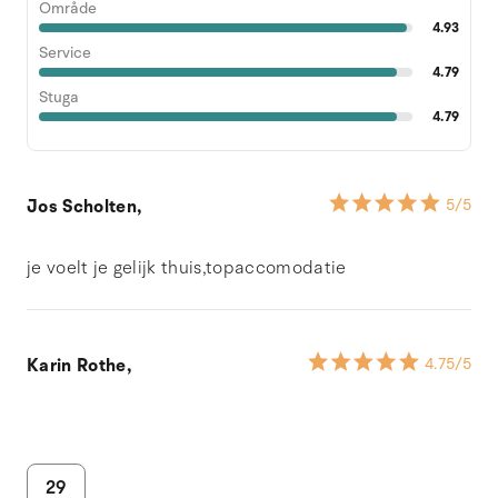
Område
4.93
Service
4.79
Stuga
4.79
Jos Scholten,
5
/5
je voelt je gelijk thuis,topaccomodatie
Karin Rothe,
4.75
/5
29