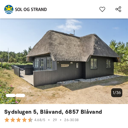
1/36
Sydslugen 5, Blåvand, 6857 Blåvand
•
29
•
26-3038
4.68/5