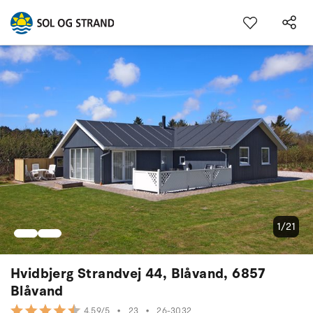
1/21
Hvidbjerg Strandvej 44, Blåvand, 6857
Blåvand
•
23
•
26-3032
4.59/5