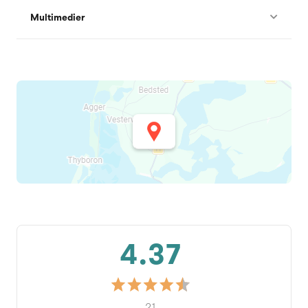
Multimedier
4.37
21