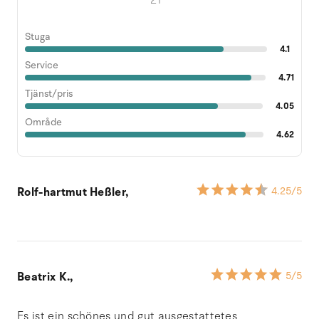
Stuga
4.1
Service
4.71
Tjänst/pris
4.05
Område
4.62
Rolf-hartmut Heßler,
4.25
/5
Beatrix K.,
5
/5
Es ist ein schönes und gut ausgestattetes