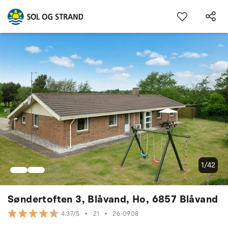
1/42
Søndertoften 3, Blåvand, Ho, 6857 Blåvand
•
21
•
26-0908
4.37/5