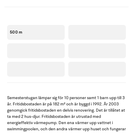
500 m
Semesterstugan lämpar sig för 10 personer samt 1 barn upp till 3
år. Fritidsbostaden är på 182 m² och är byggd i 1992. År 2003
genomgick fritidsbostaden en delvis renovering. Det är tillåtet at
ta med 2 hus-djur. Fritidsbostaden är utrustad med
energieffektiv värmepump. Den ena värmer upp vattnet i
swimmingpoolen, och den andra värmer upp huset och fungerar