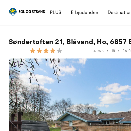
PLUS
Erbjudanden
Destinatio
Søndertoften 21, Blåvand, Ho, 6857 
•
18
•
26-
4.19/5