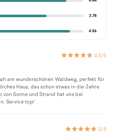
4.44
3.78
4.56
4.5
/5
 Nah am wunderschönen Waldweg, perfekt für
liches Haus, das schon etwas in die Jahre
 von Sonne und Strand hat uns bei
n. Service top!
5
/5