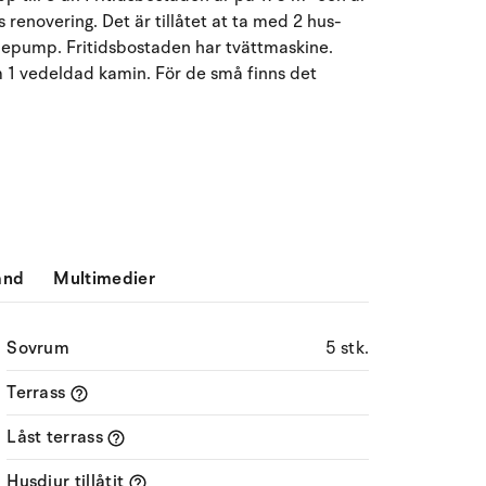
renovering. Det är tillåtet at ta med 2 hus-
Må
Ti
On
To
Fr
Lö
Sö
rmepump. Fritidsbostaden har tvättmaskine.
27
28
29
30
31
1
2
31
m 1 vedeldad kamin. För de små finns det
3
4
5
7
8
9
32
6
10
11
12
13
14
15
16
33
17
18
19
20
21
22
23
34
ånd
Multimedier
24
25
26
27
28
29
30
35
31
1
2
3
4
5
6
36
Sovrum
5 stk.
Terrass
Låst terrass
Husdjur tillåtit