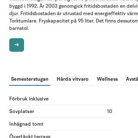
byggd i 1992. År 2003 genomgick fritidsbostaden en delvis 
djur. Fritidsbostaden är utrustad med energieffektiv vä
Torktumlare. Fryskapacitet på 95 liter. Det finns dessuto
barnstol.
Semesterstugan
Hårda vitvaro
Wellness
Avst
Förbruk inklusive
Sovplatser
10
Inhägnad tomt
Övertäckt terrass