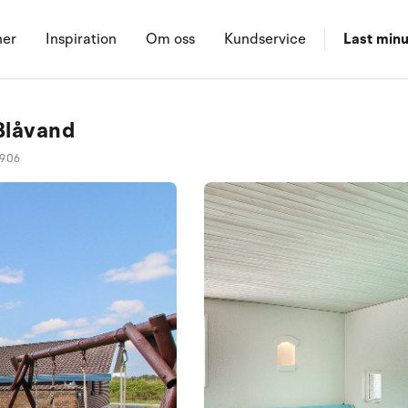
ner
Inspiration
Om oss
Kundservice
Last minu
Blåvand
0906