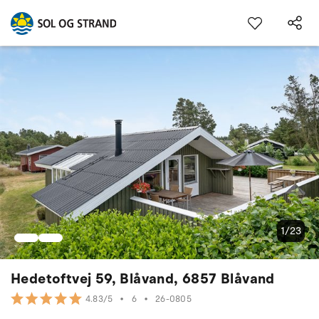
1/23
Hedetoftvej 59, Blåvand, 6857 Blåvand
•
6
•
26-0805
4.83/5