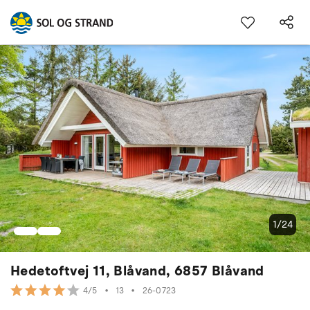
1/24
Hedetoftvej 11, Blåvand, 6857 Blåvand
•
13
•
26-0723
4/5