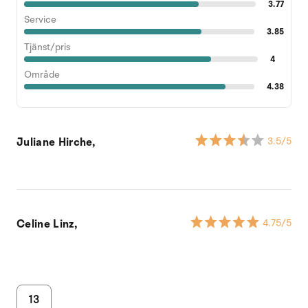
3.77
Service
3.85
Tjänst/pris
4
Område
4.38
Juliane Hirche,
3.5
/5
Celine Linz,
4.75
/5
13