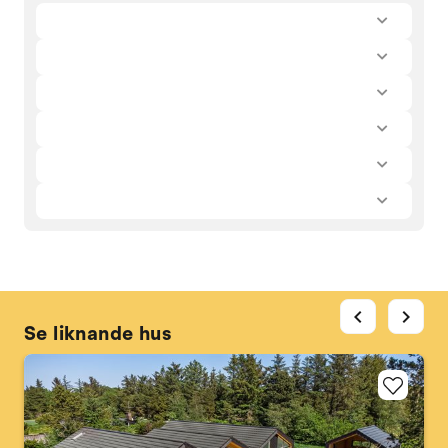
chevron_left
chevron_right
Se liknande hus