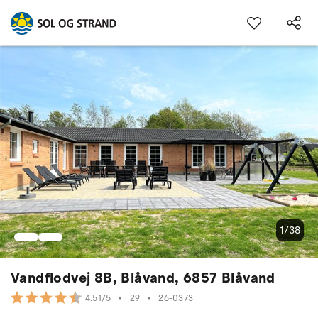
1/38
Vandflodvej 8B, Blåvand, 6857 Blåvand
•
29
•
26-0373
4.51/5