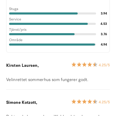
Stuga
3.94
Service
4.53
Tjänst/pris
3.76
Område
4.94
Kirsten Laursen,
4.25
/5
Velinrettet sommerhus som fungerer godt.
Simone Kotzott,
4.25
/5