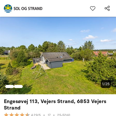
1/25
Engesøvej 113, Vejers Strand, 6853 Vejers
Strand
•
17
•
25-5260
4.29/5