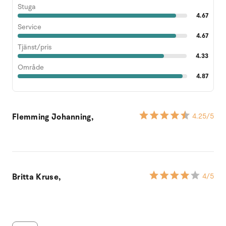
Stuga
4.67
Service
4.67
Tjänst/pris
4.33
Område
4.87
Flemming Johanning,
4.25
/5
Britta Kruse,
4
/5