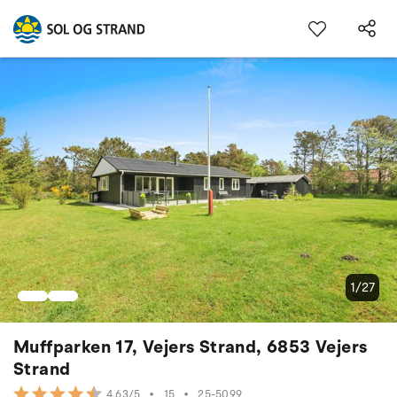
1/27
Muffparken 17, Vejers Strand, 6853 Vejers
Strand
•
15
•
25-5099
4.63/5