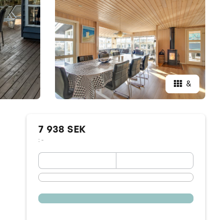
&
7 938 SEK
: -
September 2026