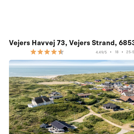
Vejers Havvej 73, Vejers Strand, 685
•
18
•
25-
4.49/5