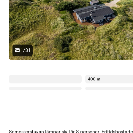
1/31
400 m
Semesterstugan lämpar sig för 8 personer. Fritidsbostade