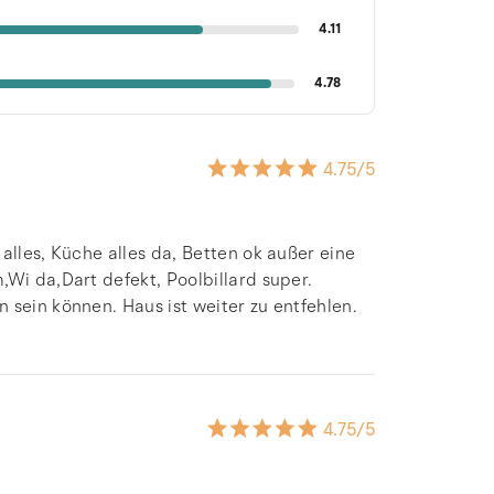
4.11
4.78
4.75
/5
alles, Küche alles da, Betten ok außer eine
,Wi da,Dart defekt, Poolbillard super.
 sein können. Haus ist weiter zu entfehlen.
4.75
/5