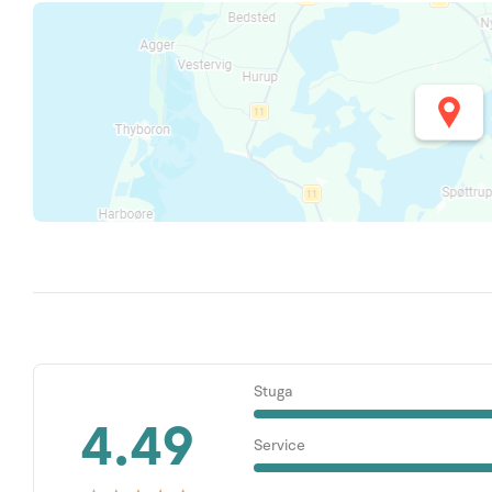
Stuga
4.49
Service