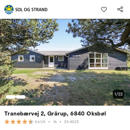
1/22
Tranebærvej 2, Grärup, 6840 Oksbøl
•
16
•
25-4023
4.61/5