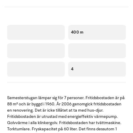
400 m
4
Semesterstugan lämpar sig för 7 personer. Fritidsbostaden är på
88 m² och är byggd i 1960. År 2006 genomgick fritidsbostaden
en renovering. Det är icke tillåtet at ta med hus-djur.
Fritidsbostaden är utrustad med energieffektiv värmepump.
Golvvärme i alla klinkergolv. Fritidsbostaden har tvättmaskine.
Torktumlare. Fryskapacitet på 60 liter. Det finns dessutom 1