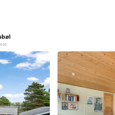
sbøl
4020