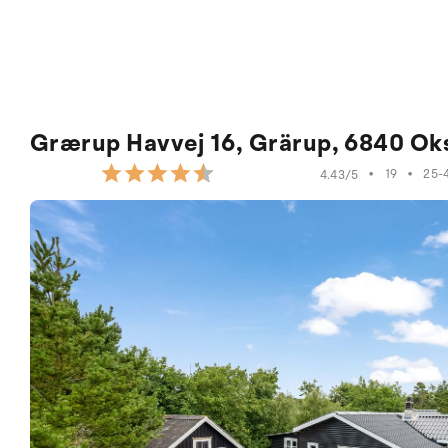
Grærup Havvej 16, Grärup, 6840 Ok
•
19
•
25-
4.43/5