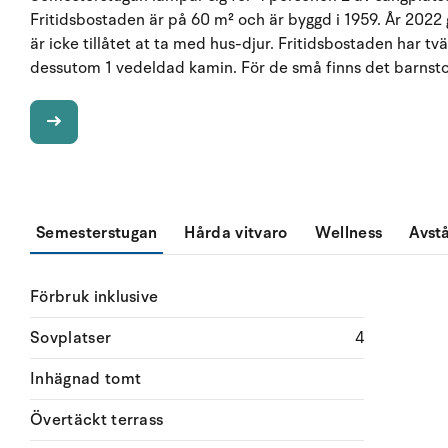
Fritidsbostaden är på 60 m² och är byggd i 1959. År 2022
är icke tillåtet at ta med hus-djur. Fritidsbostaden har tv
dessutom 1 vedeldad kamin. För de små finns det barnsto
Semesterstugan
Hårda vitvaro
Wellness
Avst
Förbruk inklusive
Sovplatser
4
Inhägnad tomt
Övertäckt terrass