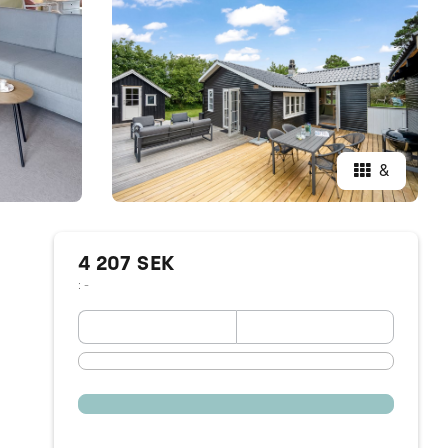
&
4 207 SEK
: -
September 2026