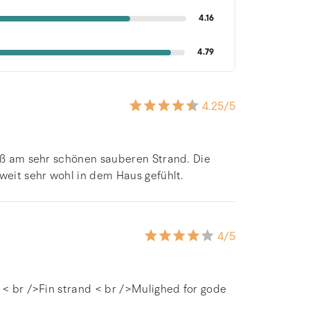
4.16
4.79
4.25
/5
Fuß am sehr schönen sauberen Strand. Die
weit sehr wohl in dem Haus gefühlt.
4
/5
r < br />Fin strand < br />Mulighed for gode