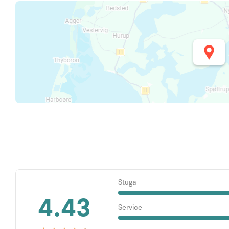
Stuga
4.43
Service