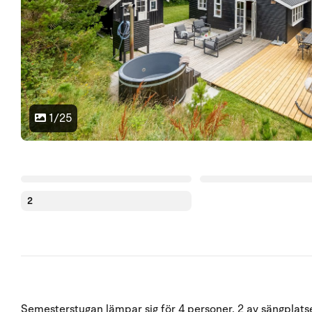
1/25
2
Semesterstugan lämpar sig för 4 personer. 2 av sängplatser