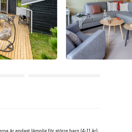
Augusti 2026
na är endast lämplig för större barn (4-11 år).