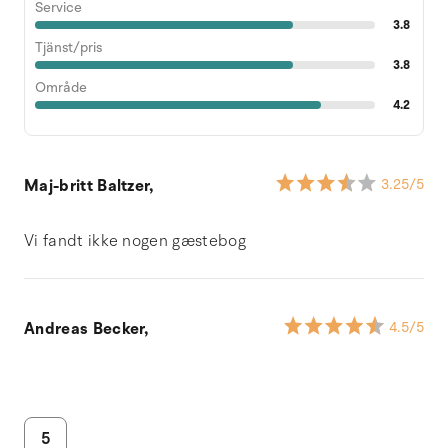
Service
3.8
Tjänst/pris
3.8
Område
4.2
Maj-britt Baltzer,
3.25
/5
Vi fandt ikke nogen gæstebog
Andreas Becker,
4.5
/5
5