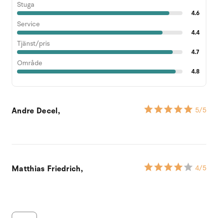
Stuga
4.6
Service
4.4
Tjänst/pris
4.7
Område
4.8
Andre Decel,
5
/5
Matthias Friedrich,
4
/5