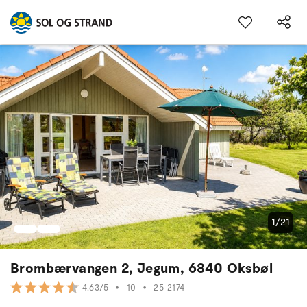
1/21
Brombærvangen 2, Jegum, 6840 Oksbøl
•
10
•
25-2174
4.63/5