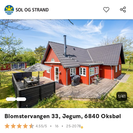
1/41
Blomstervangen 33, Jegum, 6840 Oksbøl
•
16
•
25-2078
4.55/5