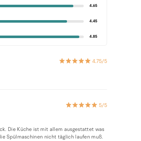
4.65
4.45
4.85
4.75
/5
5
/5
k. Die Küche ist mit allem ausgestattet was
die Spülmaschinen nicht täglich laufen muß.