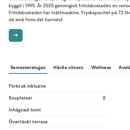
byggd i 1995. År 2025 genomgick fritidsbostaden en renover
Fritidsbostaden har tvättmaskine. Fryskapacitet på 73 lit
de små finns det barnstol.
Semesterstugan
Hårda vitvaro
Wellness
Avst
Förbruk inklusive
Sovplatser
8
Inhägnad tomt
Övertäckt terrass