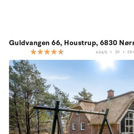
Guldvangen 66, Houstrup, 6830 Nør
•
20
•
25-
4.54/5