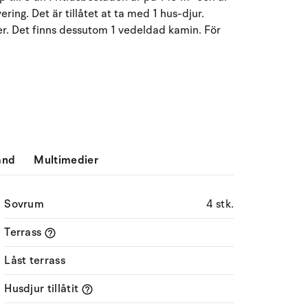
ing. Det är tillåtet at ta med 1 hus-djur.
Må
Ti
On
To
Fr
Lö
Sö
er. Det finns dessutom 1 vedeldad kamin. För
27
28
29
30
31
1
2
31
3
4
5
6
8
9
32
7
10
11
12
13
14
15
16
33
17
18
19
20
21
22
23
34
ånd
Multimedier
24
25
26
27
28
29
30
35
Sovrum
4 stk.
31
1
2
3
4
5
6
36
Terrass
Låst terrass
Husdjur tillåtit