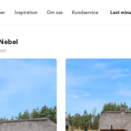
ner
Inspiration
Om oss
Kundservice
Last minu
 Nebel
063