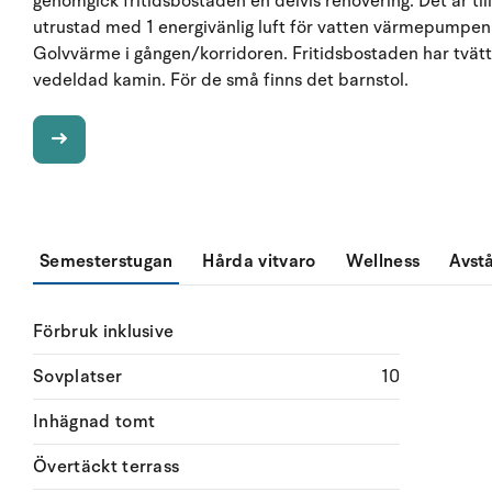
genomgick fritidsbostaden en delvis renovering. Det är til
utrustad med 1 energivänlig luft för vatten värmepumpen 
Golvvärme i gången/korridoren. Fritidsbostaden har tvätt
vedeldad kamin. För de små finns det barnstol.
Semesterstugan
Hårda vitvaro
Wellness
Avst
Förbruk inklusive
Sovplatser
10
Inhägnad tomt
Övertäckt terrass