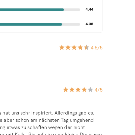
4.44
4.38
4.5
/5
4
/5
at uns sehr inspiriert. Allerdings gab es,
die aber schon am nächsten Tag umgehend
ng etwas zu schaffen wegen der nicht
 mit Kelle. Bis auf ein paar kleine Dinge war