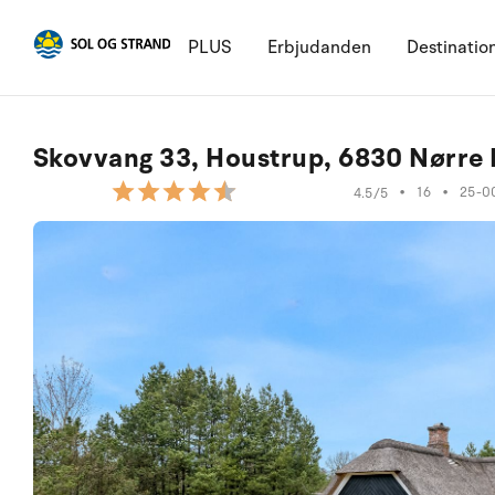
PLUS
Erbjudanden
Destinatio
Skovvang 33, Houstrup, 6830 Nørre
•
16
•
25-0
4.5/5