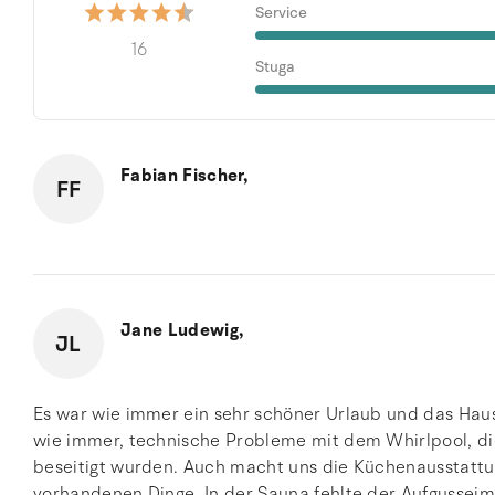
Service
16
Stuga
Fabian Fischer,
FF
Jane Ludewig,
JL
Es war wie immer ein sehr schöner Urlaub und das Haus h
wie immer, technische Probleme mit dem Whirlpool, 
beseitigt wurden. Auch macht uns die Küchenausstattu
vorhandenen Dinge. In der Sauna fehlte der Aufgusseimer